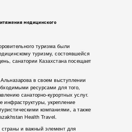
притяжения медицинского
оровительного туризма были
едицинскому туризму, состоявшейся
день, санатории Казахстана посещает
 Альназарова в своем выступлении
еобходимыми ресурсами для того,
влению санаторно-курортных услуг.
ие инфраструктуры, укрепление
туристическими компаниями, а также
akhstan Health Travel.
в страны и важный элемент для