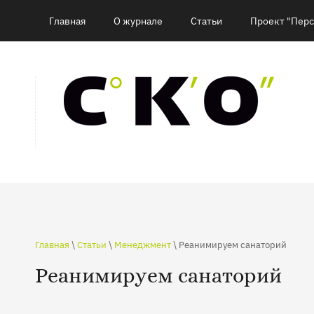
Главная
О журнале
Статьи
Проект "Перс
Главная
\
Статьи
\
Менеджмент
\ Реанимируем санаторий
Реанимируем санаторий