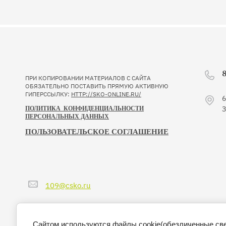
8
ПРИ КОПИРОВАНИИ МАТЕРИАЛОВ С САЙТА
ОБЯЗАТЕЛЬНО ПОСТАВИТЬ ПРЯМУЮ АКТИВНУЮ
ГИПЕРССЫЛКУ:
HTTP://SKO-ONLINE.RU/
6
З
ПОЛИТИКА КОНФИДЕНЦИАЛЬНОСТИ
ПЕРСОНАЛЬНЫХ ДАННЫХ
ПОЛЬЗОВАТЕЛЬСКОЕ СОГЛАШЕНИЕ
109@csko.ru
Сайтом используются файлы cookie(обезличенные свед