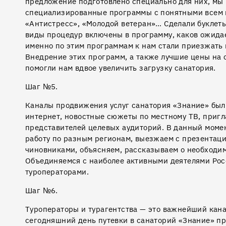
предложение подготовлено специально для них, мы
специализированные программы с понятными всем 
«Антистресс», «Молодой ветеран»… Сделали буклеты
виды процедур включены в программу, каков ожидае
именно по этим программам к нам стали приезжать 
Внедрение этих программ, а также лучшие цены на 
помогли нам вдвое увеличить загрузку санатория.
Шаг №5.
Каналы продвижения услуг санатория «Знание» были
интернет, новостные сюжеты по местному ТВ, приг
представителей целевых аудиторий. В данный моме
работу по разным регионам, выезжаем с презентация
чиновниками, объясняем, рассказываем о необходим
Объединяемся с наиболее активными деятелями Рос
туроператорами.
Шаг №6.
Туроператоры и турагентства — это важнейший кан
сегодняшний день путевки в санаторий «Знание» п