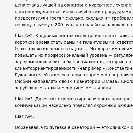
цена стала лучшей на санаторно-курортное лечение 
с питанием, диагностикой, лечебными процедурами.
предоставляли гостям сколько, сколько им требовал
смешную сумму в 200 руб., которая была заложена на
Шаг №2. Кадровых чисток мы устраивать не стали, 
короткое время стать самыми талантливыми, отве
было только их немного научить. Мы дорожим своим
повышать их профессиональный уровень — регуляр
зарекомендовавших себя специалистов, которые про
клиентоориентированности (например - Константина
Руководителей отделов время от времени направля
(любим направлять своих в санатории «Плаза» Кисл
зарубежные отели и медицинские клиники.
Шаг №3. Далее мы отремонтировали часть номерного
коммуникации насколько позволял скромный бюдже
Шаг №4.
Осознавая, что путевка в санаторий — это слишком 